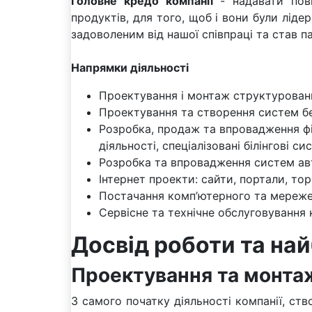
Головне кредо компанії
- надавати повн
продуктів, для того, щоб і вони були лід
задоволеним від нашої співпраці та став п
Напрямки діяльності
Проектування і монтаж структурован
Проектування та створення систем б
Розробка, продаж та впровадження фі
діяльності, спеціалізовані білінгові
Розробка та впровадження систем авт
Інтернет проекти: сайти, портали, то
Постачання комп’ютерного та мереже
Сервісне та технічне обслуговування 
Досвід роботи та на
Проектування та монта
З самого початку діяльності компанії, ст