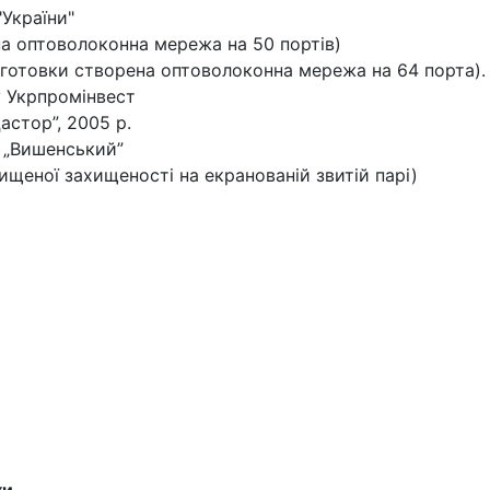
"України"
на оптоволоконна мережа на 50 портів)
ідготовки створена оптоволоконна мережа на 64 порта).
 Укрпромінвест
астор”, 2005 р.
 „Вишенський”
ищеної захищеності на екранованій звитій парі)
ки