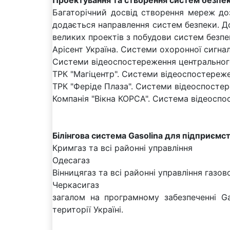
Багаторічний досвід створення мереж доз
додається направлення систем безпеки. До
великих проектів з побудови систем безпек
Арісент Україна. Системи охоронної сигнал
Системи відеоспостереження центрального,
ТРК "Магіцентр". Системи відеоспостереже
ТРК "Феріде Плаза". Системи відеоспостер
Компанія "Вікна КОРСА". Система відеоспо
Білінгова система Gasolina для підприємс
Кримгаз та всі районні управління
Одесагаз
Вінницягаз та всі районні управління газо
Черкасигаз
загалом на програмному забезпеченні Ga
території Україні.