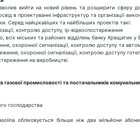
волив вийти на новий рівень та розширити сферу дія
свід в проектуванні інфраструктур та організації викон
и. Серед найцікавіших та найбільших проектів такі:
ізації, контролю доступу, ip-відеоспостереження
 всіх міських та районих відділень банку Хрещатик у В
ння, охоронної сигналізації, контролю доступу та авто
еження, охоронної сигналізації, контролю доступу готе
стереження на виробництві.
тв газової промисловості та постачальників комунальни
вого господарства
solina обліковується більше ніж два мільйони абоне