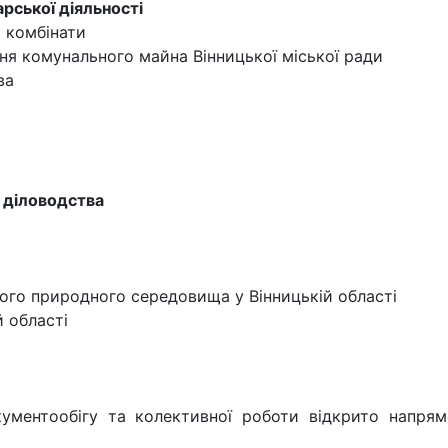
рської діяльності
 комбінати
ня комунального майна Вінницької міської ради
ва
 діловодства
го природного середовища у Вінницькій області
й області
кументообігу та колективної роботи відкрито напрям