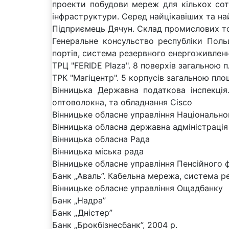
проекти побудови мереж для кількох сот
інфраструктури. Серед найцікавіших та най
Підприємець Дячун. Склад промислових то
Генеральне консульство республіки Польщ
портів, система резервного енергоживленн
ТРЦ "FERIDE Plaza". 8 поверхів загальною 
ТРК "Магіцентр". 5 корпусів загальною пл
Вінницька Державна податкова інспекція.
оптоволокна, та обладнання Cisco
Вінницьке обласне управління Національног
Вінницька обласна державна адміністрація
Вінницька обласна Рада
Вінницька міська рада
Вінницьке обласне управління Пенсійного 
Банк „Аваль”. Кабельна мережа, система р
Вінницьке обласне управління Ощадбанку
Банк „Надра”
Банк „Дністер”
Банк „Брокбізнесбанк”, 2004 р.