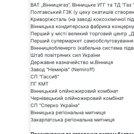
ВАТ „Вінницягаз”, Вінницьке УГГ та ТД "Газ 
Полтавський ГЗК (у цеху окатишів створе
Криворіжсталь (на заводі коксохімічної п
Вінницька кондитерська фабрика концерну
Перший у місті великий торговий центр „Д
Перший супермаркет самообслуговування
Віннницяобленерго (кабельна система підв
Штаб повітряних сил України
Державне казначейство м.Вінниця
Завод "Немирів" (Nemiroff)
СП "Гассиб"
ПГ КМТ
Вінницький олійножировий комбінат
Чернівецький олійножировий комбінат
СП "Сперко Україна"
Вінницька регіональна митниця
Закарпатська регіональна митниця
Проектування та створення систем безпе