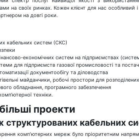
ий спектр послуг найвищої якості з використанням
ерами на своїх ринках. Кожен клієнт для нас особливий 
артнером на довгі роки.
их кабельних систем (СКС)
езпеки
нансово-економічних систем на підприємствах (систем
 системи для підприємств газової промисловості та пост
оматизації документообігу та діловодства
ргівельні майданчики, робочі простори для розподілени
вого обладнання, програмного забезпечення
комп’ютерної техніки.
йбільші проекти
ж структурованих кабельних си
ворення комп'ютерних мереж було пріоритетним напрям