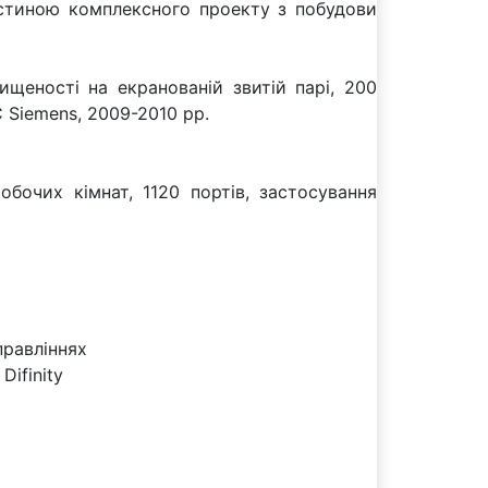
астиною комплексного проекту з побудови
ищеності на екранованій звитій парі, 200
 Siemens, 2009-2010 рр.
обочих кімнат, 1120 портів, застосування
правліннях
ifinity